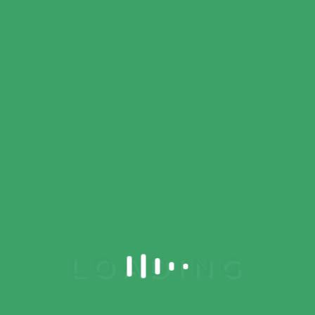
Liquid
Highlighter
$
15.00
Moisturizing